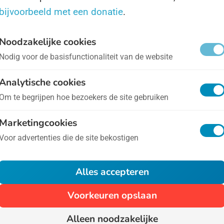
ternationale Dag van de Zonnebril
- op 27 juni
bijvoorbeeld met een donatie
.
Noodzakelijke cookies
 de zomer weer begonnen is en wereld door klimaat
Nodig voor de basisfunctionaliteit van de website
rdt is er één wondermiddel dat ons beschermd tegen 
Analytische cookies
Om te begrijpen hoe bezoekers de site gebruiken
ternationale Wreedheidsdag
- op 10 maart
Marketingcookies
 International Day of Awesomeness, zoals deze Dag i
Voor advertenties die de site bekostigen
et te serieus nemen. Het is een vrolijk initiatief om ee
Alles accepteren
n.
Voorkeuren opslaan
1
Alleen noodzakelijke