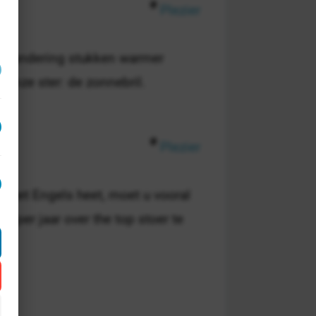
Plezier
verandering stukken warmer
onze ster: de zonnebril.
Plezier
n het Engels heet, moet u vooral
ns per jaar over the top stoer te