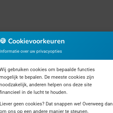
🍪 Cookievoorkeuren
Informatie over uw privacyopties
rrassingsdag
Over ons
Volg ons
Wij gebruiken cookies om bepaalde functies
mogelijk te bepalen. De meeste cookies zijn
noodzakelijk, anderen helpen ons deze site
financieel in de lucht te houden.
2 resultaten voor "zonnebril"
Liever geen cookies? Dat snappen we! Overweeg dan
om ons op een andere manier te steunen,