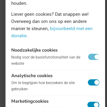
houden.
Liever geen cookies? Dat snappen we!
Overweeg dan om ons op een andere
manier te steunen,
bijvoorbeeld met een
donatie
.
Noodzakelijke cookies
Internationale Dag van de Weduwe
- op
Nodig voor de basisfunctionaliteit van de
23 juni
Mens en maatschappij
website
Analytische cookies
Als weduwe heb je het al niet makkelijk.
Om te begrijpen hoe bezoekers de site
Je bent je levenspartner kwijt en voelt je
gebruiken
waarschijnlijk erg eenzaam. Dat is al erg
genoeg, maar voor weduwen in
Marketingcookies