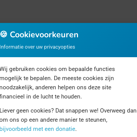
🍪 Cookievoorkeuren
Informatie over uw privacyopties
Wij gebruiken cookies om bepaalde functies
rrassingsdag
Over ons
Volg ons
mogelijk te bepalen. De meeste cookies zijn
noodzakelijk, anderen helpen ons deze site
financieel in de lucht te houden.
Liever geen cookies? Dat snappen we! Overweeg dan
om ons op een andere manier te steunen,
1 resultaat voor "voedselverspilling"
bijvoorbeeld met een donatie
.