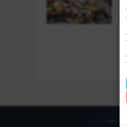
In
Ov
Pr
ga
Home