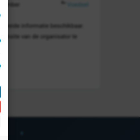
ptember
Voedsel
breide informatie beschikbaar.
 website van de organisator te
act