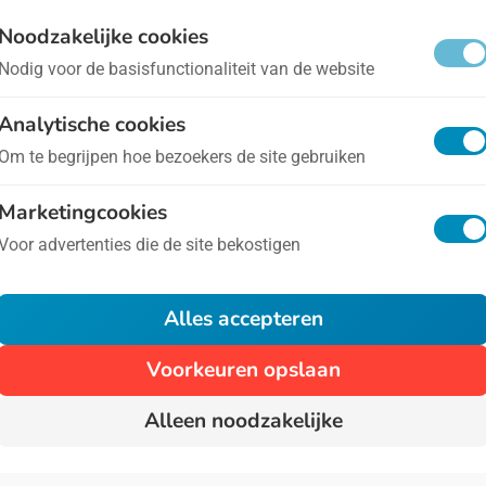
ternationale Dag tegen Voedselverspilling
- op 29 se
Noodzakelijke cookies
Nodig voor de basisfunctionaliteit van de website
er deze Dag hebben we op dit moment nog geen uitge
Analytische cookies
obeer het later nog eens, of klik op 'Bron' om naar de
Om te begrijpen hoe bezoekers de site gebruiken
an.
Marketingcookies
Voor advertenties die de site bekostigen
1
Alles accepteren
Voorkeuren opslaan
Alleen noodzakelijke
Algemene voorwaarden
Privacy
Over Ons
Cont