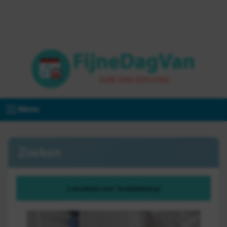
Menu
Zoeken
2 resultaten voor "revalidatiezorg"