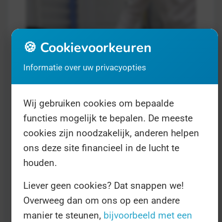
🍪 Cookievoorkeuren
Informatie over uw privacyopties
Wij gebruiken cookies om bepaalde
Dag van de Revalidatiezorg
- op 3
functies mogelijk te bepalen. De meeste
september
Gezondheid
cookies zijn noodzakelijk, anderen helpen
ons deze site financieel in de lucht te
Artsen en verpleegkundigen krijgen vaak
houden.
(terecht) veel aandacht, maar als hun
Liever geen cookies? Dat snappen we!
werk erop zit begint het
Overweeg dan om ons op een andere
genezingsproces van de patiënt pas
manier te steunen,
bijvoorbeeld met een