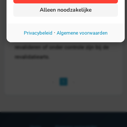
De Dag van de Wetenschap is opgericht
Alleen noodzakelijke
voor een heel specifieke doelgroep:
volwassen patiënten, partners en ouders
·
Privacybeleid
Algemene voorwaarden
van kinderen die bij Klimmendaal
revalideren of onder controle zijn bij de
revalidatiearts.
1
Home
Algemene voorwaarden