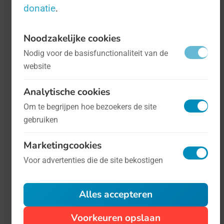
echt. Revalideren van een ziekte of
donatie
.
ongeluk kan lang duren, en de groep
helpers die het dan oppakt zijn
Noodzakelijke cookies
essentieel voor de patiënt.
Nodig voor de basisfunctionaliteit van de
website
Analytische cookies
Om te begrijpen hoe bezoekers de site
gebruiken
Marketingcookies
Voor advertenties die de site bekostigen
Alles accepteren
Dag van de Wetenschap
- op 19 januari
Voorkeuren opslaan
Wetenschap en techniek