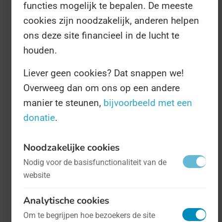
functies mogelijk te bepalen. De meeste
cookies zijn noodzakelijk, anderen helpen
ons deze site financieel in de lucht te
houden.
Liever geen cookies? Dat snappen we!
Overweeg dan om ons op een andere
manier te steunen,
bijvoorbeeld met een
Dag van de Praktijkondersteuner
- op 22
donatie
.
mei
Gezondheid
Noodzakelijke cookies
De praktijkondersteuner is een
Nodig voor de basisfunctionaliteit van de
essentieel onderdeel van iedere
website
huisartsenpraktijk. Hij of zij zorgt ervoor
Analytische cookies
dat alles in een huisartsenpost op
Om te begrijpen hoe bezoekers de site