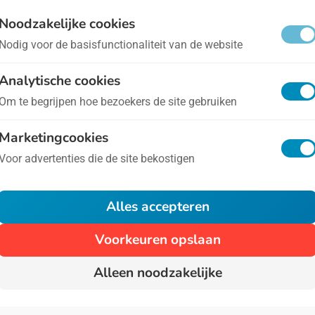
reld Osteoporosedag
- op 20 oktober
Noodzakelijke cookies
Nodig voor de basisfunctionaliteit van de website
teoporose is een botziekte die de sterkte van botten
Analytische cookies
tiënt gevaar voor snelle botbreuken, en dat wordt gev
Om te begrijpen hoe bezoekers de site gebruiken
ggenwervels.
Marketingcookies
Voor advertenties die de site bekostigen
1
Alles accepteren
Voorkeuren opslaan
Alleen noodzakelijke
Algemene voorwaarden
Privacy
Over Ons
Cont