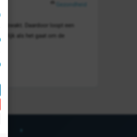
Gezondheid
 verzwakt. Daardoor loopt een
aarlijk als het gaat om de
act