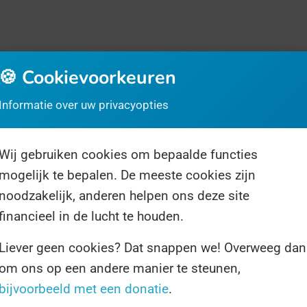
🍪 Cookievoorkeuren
Informatie over uw privacyopties
Wij gebruiken cookies om bepaalde functies
rrassingsdag
Over ons
Volg ons
mogelijk te bepalen. De meeste cookies zijn
noodzakelijk, anderen helpen ons deze site
financieel in de lucht te houden.
Liever geen cookies? Dat snappen we! Overweeg dan
om ons op een andere manier te steunen,
1 resultaat voor "osteoporose"
bijvoorbeeld met een donatie
.