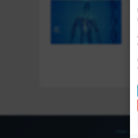
We
Os
pa
ru
Home