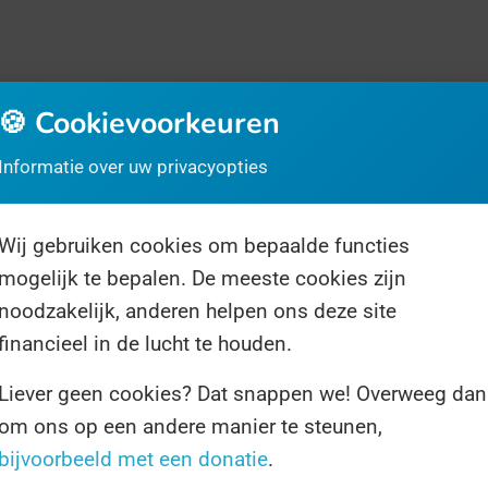
🍪 Cookievoorkeuren
Informatie over uw privacyopties
Wij gebruiken cookies om bepaalde functies
rrassingsdag
Over ons
Volg ons
mogelijk te bepalen. De meeste cookies zijn
noodzakelijk, anderen helpen ons deze site
financieel in de lucht te houden.
Liever geen cookies? Dat snappen we! Overweeg dan
om ons op een andere manier te steunen,
1 resultaat voor "onderwijsbescherming"
bijvoorbeeld met een donatie
.