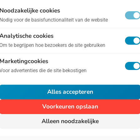
ternationale Dag van de Onderwijsbescherming
- op 
Noodzakelijke cookies
Nodig voor de basisfunctionaliteit van de website
er deze Dag hebben we op dit moment nog geen uitge
Analytische cookies
obeer het later nog eens, of klik op 'Bron' om naar de
Om te begrijpen hoe bezoekers de site gebruiken
an.
Marketingcookies
Voor advertenties die de site bekostigen
1
Alles accepteren
Voorkeuren opslaan
Alleen noodzakelijke
Algemene voorwaarden
Privacy
Over Ons
Cont