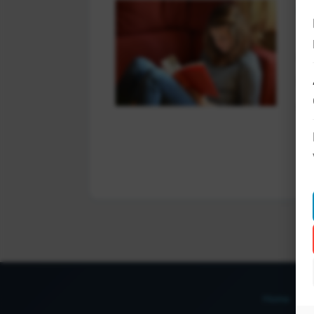
In
Ov
Pr
ga
Home