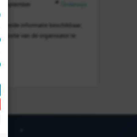
9 september
Onderwijs
breide informatie beschikbaar.
 website van de organisator te
act