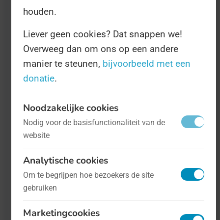
houden.
Liever geen cookies? Dat snappen we!
Overweeg dan om ons op een andere
manier te steunen,
bijvoorbeeld met een
donatie
.
Wereld Malbecdag
- op 17 april
Noodzakelijke cookies
Voedsel
Nodig voor de basisfunctionaliteit van de
Je kunt jezelf wel 'de beste druif ter
website
wereld' noemen, maar zolang je geen
Analytische cookies
eigen Dag Van naar je vernoemd krijgt is
Om te begrijpen hoe bezoekers de site
dat natuurlijk een lege term. De enige
gebruiken
druif die daarom die titel mag dragen is
Marketingcookies
de Argentijnse malbecdruif, die volgens