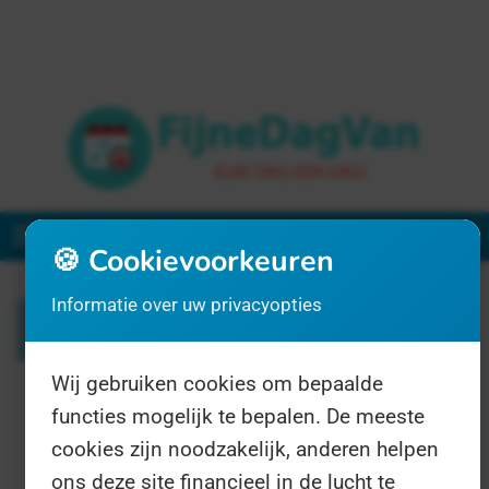
Menu
🍪 Cookievoorkeuren
Informatie over uw privacyopties
Zoeken
Wij gebruiken cookies om bepaalde
1 resultaat voor "malbec"
functies mogelijk te bepalen. De meeste
cookies zijn noodzakelijk, anderen helpen
ons deze site financieel in de lucht te