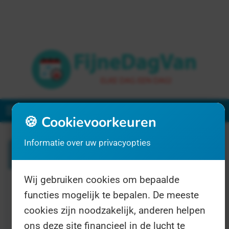
Menu
🍪 Cookievoorkeuren
Informatie over uw privacyopties
Zoeken
Wij gebruiken cookies om bepaalde
1 resultaat voor "logopedie"
functies mogelijk te bepalen. De meeste
cookies zijn noodzakelijk, anderen helpen
ons deze site financieel in de lucht te