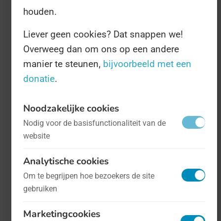
houden.
Liever geen cookies? Dat snappen we!
Overweeg dan om ons op een andere
manier te steunen,
bijvoorbeeld met een
donatie
.
Europese Dag van de Logopedie
- op 6
Noodzakelijke cookies
maart
Gezondheid
Nodig voor de basisfunctionaliteit van de
website
De (Europese) Dag van de Logopedie is
Analytische cookies
opgericht om aandacht te vragen voor
Om te begrijpen hoe bezoekers de site
spraakontwikkeling voor peuters tot 4
gebruiken
jaar. Deze Dag wordt in heel Europa
Marketingcookies
aangegrepen om allerlei campagnes te