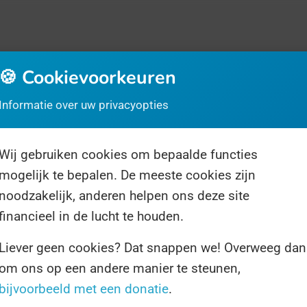
🍪 Cookievoorkeuren
Informatie over uw privacyopties
Wij gebruiken cookies om bepaalde functies
rrassingsdag
Over ons
Volg ons
mogelijk te bepalen. De meeste cookies zijn
noodzakelijk, anderen helpen ons deze site
financieel in de lucht te houden.
Liever geen cookies? Dat snappen we! Overweeg dan
om ons op een andere manier te steunen,
1 resultaat voor "lerarenopleider"
bijvoorbeeld met een donatie
.