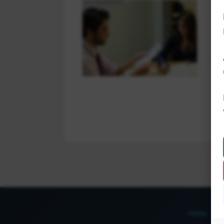
Da
Wa
ma
de
Home