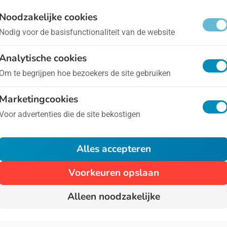
g van de Lerarenopleider
- op 6 november
Noodzakelijke cookies
Nodig voor de basisfunctionaliteit van de website
t doe je als je iets niet zelf kunt? Dan word je leraar!
Analytische cookies
ar wat zegt dat dan over hen die de leraren opleiden?
Om te begrijpen hoe bezoekers de site gebruiken
 opleider op?
Marketingcookies
Voor advertenties die de site bekostigen
1
Alles accepteren
Voorkeuren opslaan
Alleen noodzakelijke
Algemene voorwaarden
Privacy
Over Ons
Cont