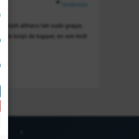
Onderwijs
 Zo luidt althans het oude grapje,
 Wie knipt de kapper, en wie leidt
act