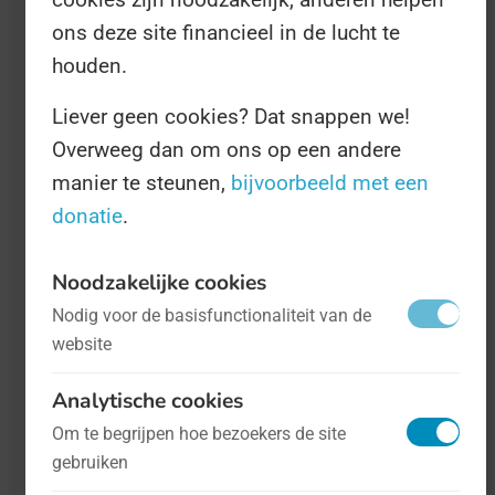
ons deze site financieel in de lucht te
houden.
Liever geen cookies? Dat snappen we!
Overweeg dan om ons op een andere
manier te steunen,
bijvoorbeeld met een
donatie
.
Internationale Dag van de Kokosnoot
-
op 2 september
Voedsel
Noodzakelijke cookies
Nodig voor de basisfunctionaliteit van de
De kokosnoot. Je moet er van houden.
website
Dit hoofdingrediënt van de Bounty is
Analytische cookies
niet alleen populair onder toeristen die
Om te begrijpen hoe bezoekers de site
met hun luie kont op maagdelijk witte
gebruiken
eilanden in West-Polinesië liggen, maar