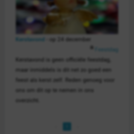
Kerstavond
- op 24 december
Feestdag
Kerstavond is geen officiële feestdag,
maar inmiddels is dit net zo goed een
feest als kerst zelf. Reden genoeg voor
ons om dit op te nemen in ons
overzicht.
1