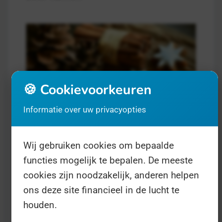
🍪 Cookievoorkeuren
Informatie over uw privacyopties
Tweede Kerstdag
- op 26 december
Wij gebruiken cookies om bepaalde
Feestdag
functies mogelijk te bepalen. De meeste
Kerstmis is het feest waarop we vieren
cookies zijn noodzakelijk, anderen helpen
dat Jezus Christus is geboren. Voor het
ons deze site financieel in de lucht te
alom bekende kerstverhaal bent u bij
houden.
ons aan het verkeerde adres, er zijn