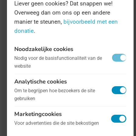
Liever geen cookies? Dat snappen we!
genoeg websites op het web die dat
Overweeg dan om ons op een andere
veel beter kunnen.
manier te steunen,
bijvoorbeeld met een
donatie
.
Noodzakelijke cookies
Nodig voor de basisfunctionaliteit van de
website
Analytische cookies
Om te begrijpen hoe bezoekers de site
gebruiken
Dag van het Jeugdpastoraat
- op 14
Marketingcookies
maart
Religie
Voor advertenties die de site bekostigen