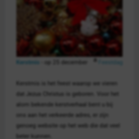
Kerstmis
- op 25 december
Feestdag
Kerstmis is het feest waarop we vieren
dat Jezus Christus is geboren. Voor het
alom bekende kerstverhaal bent u bij
ons aan het verkeerde adres, er zijn
genoeg website op het web die dat veel
beter kunnen.