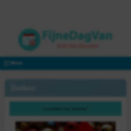
Menu
Zoeken
4 resultaten voor "kerstmis"