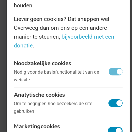
houden.
Liever geen cookies? Dat snappen we!
Overweeg dan om ons op een andere
manier te steunen,
bijvoorbeeld met een
donatie
.
Noodzakelijke cookies
Internationale Dag van het Geweten
- op
Nodig voor de basisfunctionaliteit van de
5 april
Mens en maatschappij
website
Analytische cookies
"Stel je een wereld voor waar iedere
Om te begrijpen hoe bezoekers de site
actie door liefde, een duidelijk gevoel
gebruiken
van goed en fout, en oprechte zorg voor
Marketingcookies
de ander wordt gedreven", beginnen de