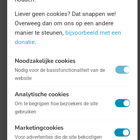
Liever geen cookies? Dat snappen we!
Overweeg dan om ons op een andere
manier te steunen,
bijvoorbeeld met een
donatie
.
Noodzakelijke cookies
Nationale Geluidshinderdag
- op 26
Nodig voor de basisfunctionaliteit van de
website
maart
Mens en maatschappij
Analytische cookies
De leden van de NSG, Nederlandse
Om te begrijpen hoe bezoekers de site
Stichting Geluidshinder, wonen
gebruiken
waarschijnlijk langs een snelweg of
Marketingcookies
spoorlijn, want als zij ergens een hekel
Voor advertenties die de site bekostigen