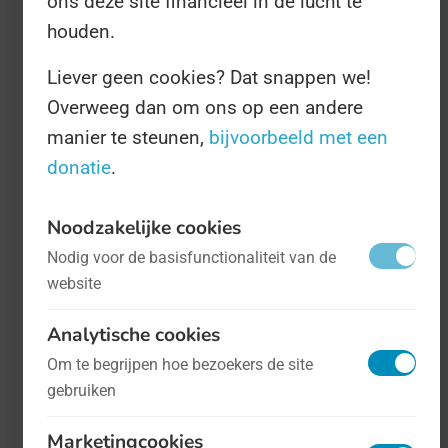
ons deze site financieel in de lucht te
houden.
Liever geen cookies? Dat snappen we!
Overweeg dan om ons op een andere
manier te steunen,
bijvoorbeeld met een
donatie
.
Dag van de Digicoach
- op 17 december
Noodzakelijke cookies
Digitalisering
Nodig voor de basisfunctionaliteit van de
Derde donderdag december De digitale
website
wereld kan best overweldigend zijn.
Analytische cookies
Zeker in een vakgebied waar je het werk
Om te begrijpen hoe bezoekers de site
zelf al amper kunt bijhouden kan het
gebruiken
heel lastig zijn ook nog eens bij te
Marketingcookies