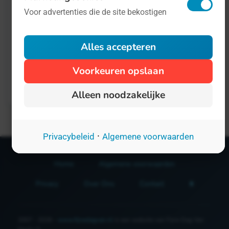
blijven met digitale ontwikkelingen, niet
Voor advertenties die de site bekostigen
alleen computers en officesoftware
maar zeker nu met de opkomst van AI.
Alles accepteren
Voorkeuren opslaan
1
Alleen noodzakelijke
·
Privacybeleid
Algemene voorwaarden
Home
Algemene voorwaarden
Privacy
Over Ons
Contact
2007 - 2026 -
www.fijnedagvan.nl
is een website van Fijne Dag Van