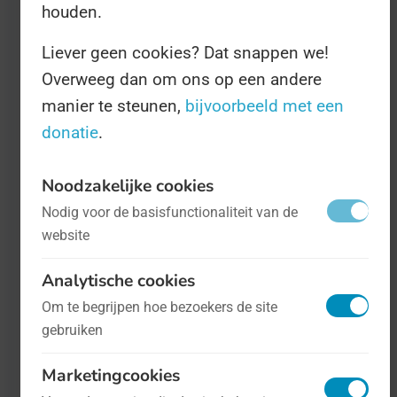
houden.
Liever geen cookies? Dat snappen we!
Overweeg dan om ons op een andere
manier te steunen,
bijvoorbeeld met een
donatie
.
Noodzakelijke cookies
Wereld Delierdag
- op 13 maart
Nodig voor de basisfunctionaliteit van de
Gezondheid
website
Een delier (of 'delirium') is een
Analytische cookies
verwardheid die plotseling of na een
Om te begrijpen hoe bezoekers de site
lange opbouw kan ontstaan. Een
gebruiken
delierpatiënt heeft vaak zelf niet in de
gaten dat hij verward is, en dat kan voor
Marketingcookies