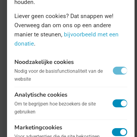
houden.
Liever geen cookies? Dat snappen we!
Overweeg dan om ons op een andere
manier te steunen,
bijvoorbeeld met een
donatie
.
Internationale Dag van de
Noodzakelijke cookies
Nodig voor de basisfunctionaliteit van de
Borstkankerman
- op 7 oktober
website
Gezondheid
Borstkanker is een ziekte waarbij de
Analytische cookies
aandacht voornamelijk naar vrouwen
Om te begrijpen hoe bezoekers de site
gebruiken
uitgaat. Er zijn echter ook veel mannen
die aan de ziekte lijden. Daar heerst nog
Marketingcookies
steeds een stigma op, en daar mag best
Voor advertenties die de site bekostigen