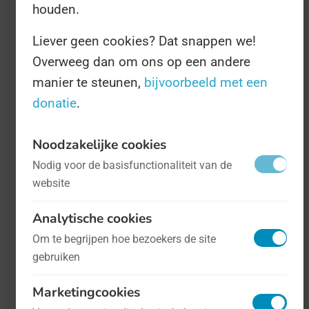
houden.
Liever geen cookies? Dat snappen we!
Overweeg dan om ons op een andere
manier te steunen,
bijvoorbeeld met een
donatie
.
Noodzakelijke cookies
Nationale Boerenkooldag
- op 24
Nodig voor de basisfunctionaliteit van de
oktober
Voedsel
website
Analytische cookies
Als Nederland een nationaal gerecht
Om te begrijpen hoe bezoekers de site
heeft, dan is het boerenkool. Een goede,
gebruiken
stevige maaltijd, gemaakt voor en door
de keiharde landarbeiders die hun
Marketingcookies