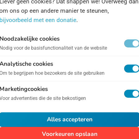
Liever geen cookies? Dat snappen we! Overweeg dan
ternationale Dag voor Kinderen die Slachtoffer zijn 
om ons op een andere manier te steunen,
bijvoorbeeld met een donatie
.
 is oorlog in het algemeen een vreselijke gebeurtenis
trokken zijn maakt dat de tragiek een factor honderd
Noodzakelijke cookies
ntroversieels als we zeggen dat kinderen nooit slach
Nodig voor de basisfunctionaliteit van de website
lke agressie dan ook zouden moeten zijn, maar gezi
Analytische cookies
beurt is het hoog nodig aandacht voor het onderwerp 
Om te begrijpen hoe bezoekers de site gebruiken
Marketingcookies
ternationale Dag tegen Roken en Tabak
- op 31 mei
Voor advertenties die de site bekostigen
 31 mei ieder jaar wordt de Internationale Anti-Tab
Alles accepteren
 World Health Organisation (WHO) is uitgeroepen om
varen van tabak.
Voorkeuren opslaan