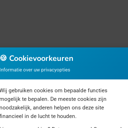
🍪 Cookievoorkeuren
rrassingsdag
Over ons
Volg ons
Informatie over uw privacyopties
Wij gebruiken cookies om bepaalde functies
mogelijk te bepalen. De meeste cookies zijn
noodzakelijk, anderen helpen ons deze site
financieel in de lucht te houden.
2 resultaten voor "agressie"