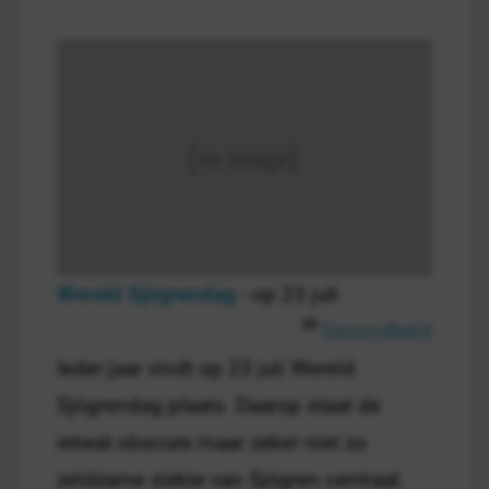
Wereld Sjögrendag
- op 23 juli
Gezondheid
Ieder jaar vindt op 23 juli Wereld
Sjögrendag plaats. Daarop staat de
ietwat obscure maar zeker niet zo
zeldzame ziekte van Sjögren centraal.