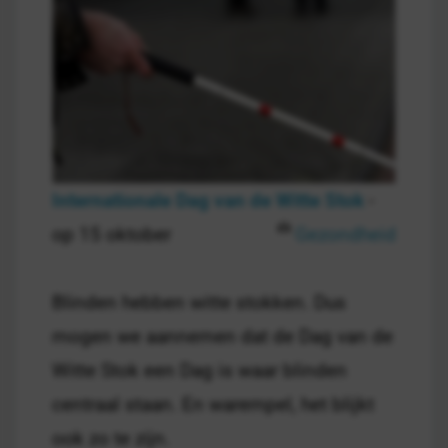
Internationale Dag van de Witte Stok
-
op 15 oktober
Gezondheid
Blinden hebben witte stokken. Dus
mogen we aannemen dat de Dag van de
Witte Stok een Dag is waar blinden
centraal staan. En warempel, het blijkt
ook zo te zijn.