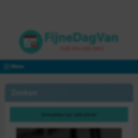
Menu
Zoeken
28 resultaten voor "witte 20stok"