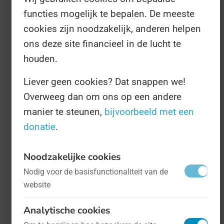
functies mogelijk te bepalen. De meeste
cookies zijn noodzakelijk, anderen helpen
ons deze site financieel in de lucht te
houden.
Liever geen cookies? Dat snappen we!
Overweeg dan om ons op een andere
Internationale Dag van de Amateurradio
manier te steunen,
bijvoorbeeld met een
- op 18 april
Video en film
donatie
.
En u maar denken dat u helemaal bij de
Noodzakelijke cookies
tijd was, met Twitter en Facebook en
Nodig voor de basisfunctionaliteit van de
website
inmiddels TikTok, de massamedia
waarmee u ieder zielenroersel achteloos
Analytische cookies
de wereld in kan gooien.