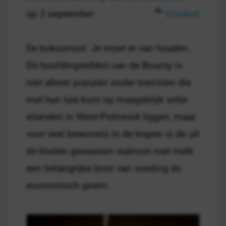
op 2 september
Voedsel
De kokosnoot. Je moet er van houden.
Dit hoofdingrediënt van de Bounty is
niet alleen populair onder toeristen die
met hun luie kont op maagdelijk witte
eilanden in West-Polinesië liggen, maar
voor veel bewoners in de tropen is de uit
de kluiten gewassen walnoot met melk
een belangrijke bron van voeding én
economisch gewin.