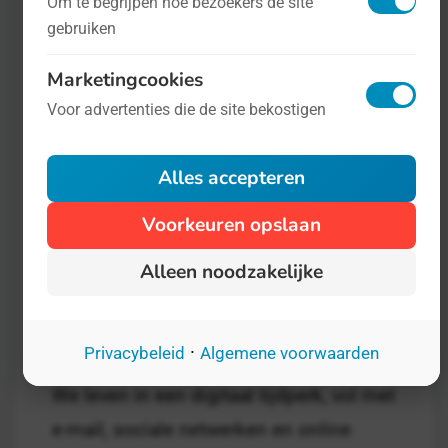
Om te begrijpen hoe bezoekers de site
gebruiken
Marketingcookies
Voor advertenties die de site bekostigen
Alles accepteren
Voorkeuren opslaan
Alleen noodzakelijke
Internationale Dag van de Privacy
- op
28 januari
Digitalisering
·
Privacybeleid
Algemene voorwaarden
We leven in een digitaal tijdperk, vol met
e-mail, sociale netwerken en online