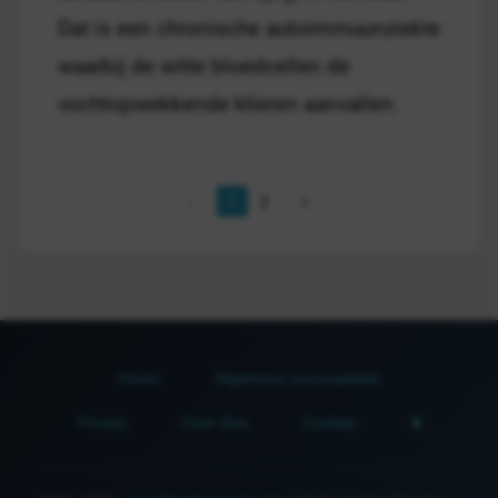
Dat is een chronische autoimmuunziekte
waarbij de witte bloedcellen de
vochtopwekkende klieren aanvallen.
1
2
Home
Algemene voorwaarden
Privacy
Over Ons
Contact