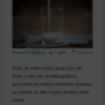
Wereld Melkdag
- op 1 juni
Voedsel
Melk, de witte motor, goed voor elk.
Melk is één van de belangrijkste,
gezondste en meest universele drankjes
ter wereld, en dat mogen we best eens
vieren.