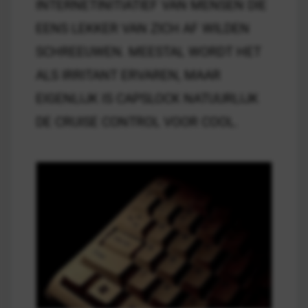
INTERNETINITIATIEF VAN MENSEN DIE
EENS LEKKER VAN ZICH AF WILDEN
SCHREEUWEN. MEESTAL WORDT HET
ALS IRRITANT ERVAREN, MAAR
EIGENLIJK IS CAPSLOCK NATUURLIJK
DE CRUISE CONTROL VOOR COOL.