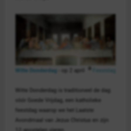
Witte Donderdag
- op 2 april
Feestdag
Witte Donderdag is traditioneel de dag
vóór Goede Vrijdag, een katholieke
feestdag waarop we het Laatste
Avondmaal van Jezus Christus en zijn
12 apostelen vieren.