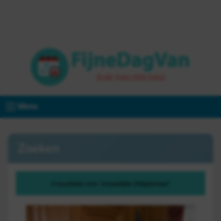
Menu
Zoeken
4 resultaten voor "vrouwelijke 20diplomaat"