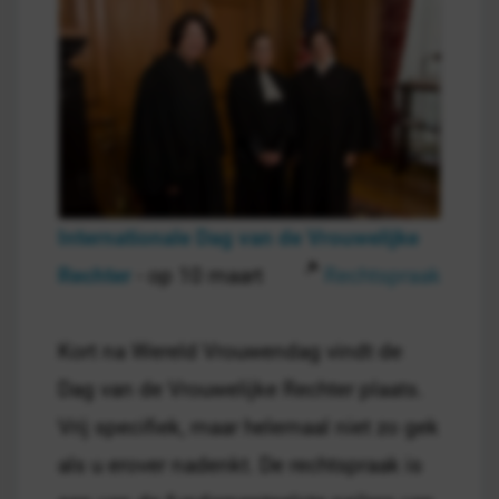
Internationale Dag van de Vrouwelijke
Rechter
- op 10 maart
Rechtspraak
Kort na Wereld Vrouwendag vindt de
Dag van de Vrouwelijke Rechter plaats.
Vrij specifiek, maar helemaal niet zo gek
als u erover nadenkt. De rechtspraak is