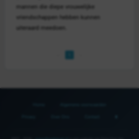
mannen die diepe vrouwelijke
vriendschappen hebben kunnen
uiteraard meedoen.
1
Home
Algemene voorwaarden
Privacy
Over Ons
Contact
2007 - 2026 -
www.fijnedagvan.nl
is een website van Fijne Dag Van