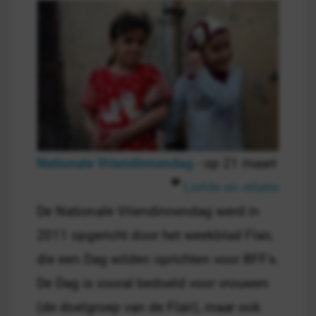
Nationale Vriendinnendag
- op 21 maart
Liefde en relatie
De Nationale Vriendinnendag werd in
2011 opgericht door het weekblad Flair,
die een Dag wilden oprichten voor BFF's.
De Dag is vooral bedoeld voor vrouwen
(de doelgroep van de Flair), maar ook