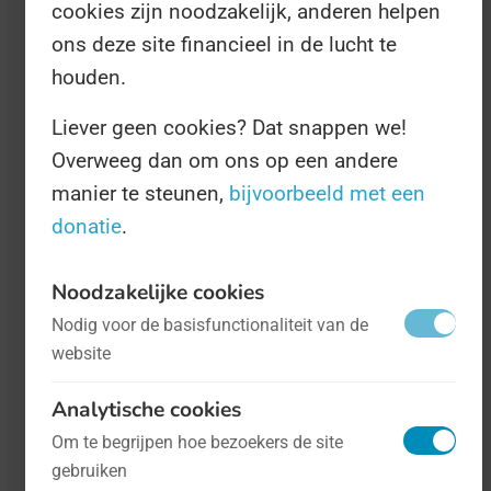
cookies zijn noodzakelijk, anderen helpen
Internationale Dag van de Vrouwelijke
ons deze site financieel in de lucht te
Hygiëne
- op 28 mei
Gezondheid
houden.
Liever geen cookies? Dat snappen we!
Er heerst nog steeds een groot taboe op
Overweeg dan om ons op een andere
menstruatie. Zeker in wat minder
manier te steunen,
bijvoorbeeld met een
progressieve landen is de
donatie
.
lichaamsfunctie iets waar vrouwen niet
over (mogen) praten, en dat leidt tot een
Noodzakelijke cookies
significant slechtere gezondheid.
Nodig voor de basisfunctionaliteit van de
website
Analytische cookies
Om te begrijpen hoe bezoekers de site
gebruiken