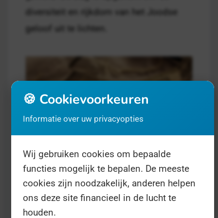
diversiteit en rijkdom van het Joodse
geloof uit te lichten.
🍪 Cookievoorkeuren
Informatie over uw privacyopties
Wij gebruiken cookies om bepaalde
functies mogelijk te bepalen. De meeste
Europese Dag van het Joods Cultureel
cookies zijn noodzakelijk, anderen helpen
Erfgoed
- op 14 september
Religie
ons deze site financieel in de lucht te
houden.