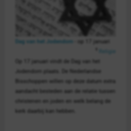
Dag van het Jodendom
- op 17 januari
Religie
Op 17 januari vindt de Dag van het
Jodendom plaats. De Nederlandse
Bisschoppen willen op deze datum extra
aandacht besteden aan de relatie tussen
christenen en joden en welk belang de
kerk daarbij kan hebben.