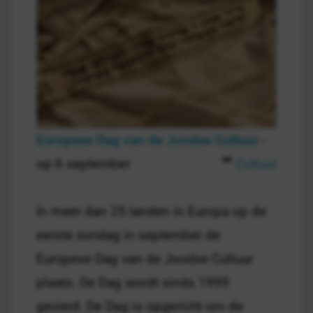
Europese Dag van de Joodse Cultuur
-
op 6 september
Cultuur
In meer dan 25 landen in Europa op de
eerste zondag in september de
Europese Dag van de Joodse Cultuur
plaats. De Dag wordt sinds 1999
gevierd. De Dag is opgericht om de