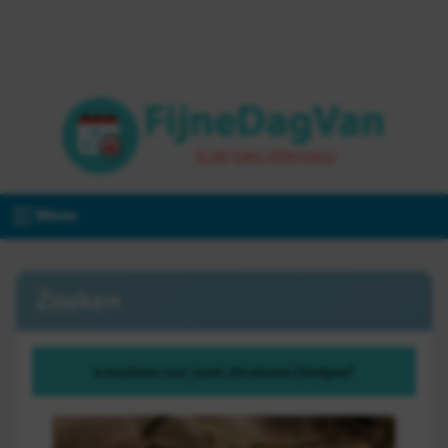
Menu
Zoeken
4 resultaten voor "joods 20cultureel 20erfgoed"