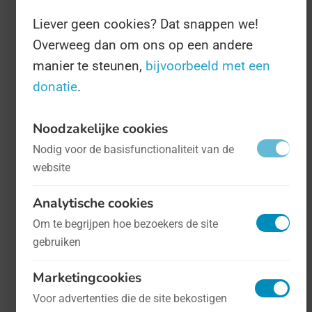
Over deze Dag hebben we op dit
Liever geen cookies? Dat snappen we!
moment nog geen uitgebreide
Overweeg dan om ons op een andere
informatie beschikbaar. Probeer het later
manier te steunen,
bijvoorbeeld met een
nog eens, of klik op 'Bron' om naar de
donatie
.
website van de organisator te gaan.
Noodzakelijke cookies
Nodig voor de basisfunctionaliteit van de
website
Analytische cookies
Om te begrijpen hoe bezoekers de site
gebruiken
Marketingcookies
Voor advertenties die de site bekostigen
Jom Kipoer
- op 20 september
Religie