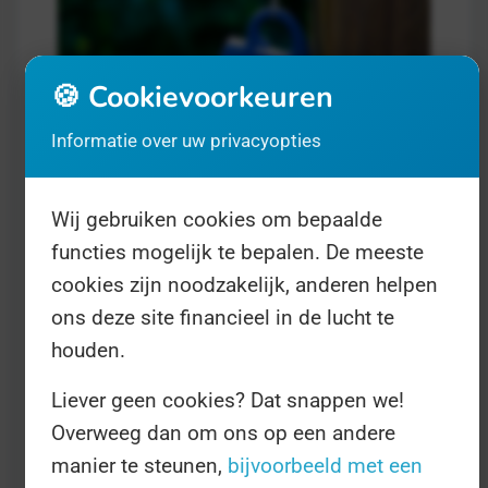
🍪 Cookievoorkeuren
Informatie over uw privacyopties
Wij gebruiken cookies om bepaalde
Europese Dag van Gilles de la Tourette
-
functies mogelijk te bepalen. De meeste
op 7 juni
Gezondheid
cookies zijn noodzakelijk, anderen helpen
ons deze site financieel in de lucht te
De meeste mensen denken bij Tourette
houden.
al snel aan iemand die onophoudelijk
Liever geen cookies? Dat snappen we!
vloekt. En hoewel dat één van de
Overweeg dan om ons op een andere
symptomen van de aandoening kan zijn
manier te steunen,
bijvoorbeeld met een