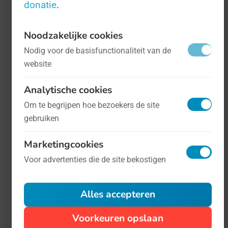
beslaat Tourette nog veel meer.
donatie
.
Noodzakelijke cookies
Nodig voor de basisfunctionaliteit van de
website
Analytische cookies
Om te begrijpen hoe bezoekers de site
gebruiken
Marketingcookies
Internationale Dag van de Televisie
- op
Voor advertenties die de site bekostigen
21 november
Wetenschap en techniek
Alles accepteren
TV is een van de invloedrijkste media
Voorkeuren opslaan
die er wereldwijd bestaan. Daarom