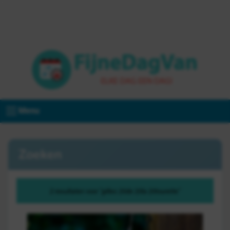
Menu
Zoeken
2 resultaten voor "gilles 20de 20la 20tourette"