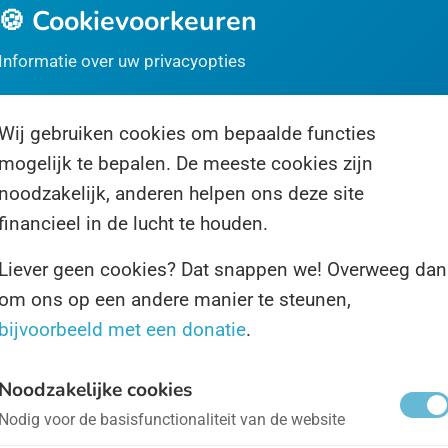
🍪 Cookievoorkeuren
ternationale Dag van de Astrologie
- op 20 maart
Informatie over uw privacyopties
trologie wordt nog al eens door de war gehaald met 
ar. De eerste is kwakzalverij, de tweede een exacte 
Wij gebruiken cookies om bepaalde functies
mogelijk te bepalen. De meeste cookies zijn
noodzakelijk, anderen helpen ons deze site
ternationale Dag van het Bier
- op 7 augustus
financieel in de lucht te houden.
Liever geen cookies? Dat snappen we! Overweeg dan
ndelijk. Een Dag waar we echt iets aan hebben. De Int
om ons op een andere manier te steunen,
rste vrijdag van augustus is het raak: goudgele rakker
bijvoorbeeld met een donatie
.
Noodzakelijke cookies
ternationale Dag van het Licht
- op 16 mei
Nodig voor de basisfunctionaliteit van de website