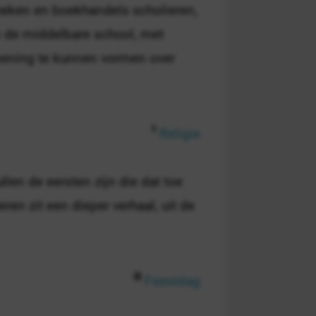
theken en boekhandels scholieren,
n de middelbare school, met
 mening te kunnen vormen over
Religie
len de eersten zijn die dat toe
en zit een dieper verhaal, uit de
Feestdag