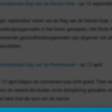
ternationale Dag van de Eerste Hulp
- op 12 septemb
gin september vieren we de Dag van de Eerste Hulp. 
rstehulporganisatie in het leven geroepen: Het Rode K
ererende gezondheidsorganisatie zijn degenen die altij
lamiteiten.
ternationale Dag van de Ruimtevaart
- op 12 april
 12 april begon de ruimterace pas echt goed: Toen w
ns ter wereld die buiten onze dampkring geraakte, en
el hard met de race om de ruimte.