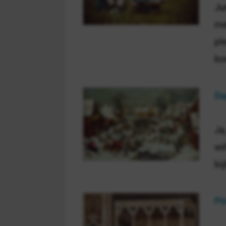
Ju
me
pl
bo
Da
Ja
wi
bi
Pi