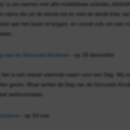
ry' is om samen met alle middelbare scholen, biblio
t name die uit de eerste tot en met de derde klas va
ezier aan het lezen te krijgen, en vooral ook om een
eken.
g van de Onnozele Kinderen
- op 28 december
, het is een ietwat vreemde naam voor een Dag. Wij zul
llen geven. Maar achter de Dag van de Onnozele Kinder
jbel welteverstaan.
nksteren
- op 24 mei