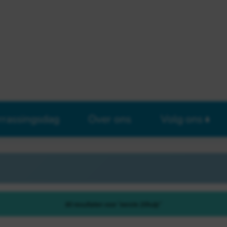
rrassingsdag
Over ons
Volg ons
80 resultaten voor "eerste 20hulp"