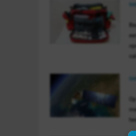
In
Be
ee
op
ca
In
Op
me
he