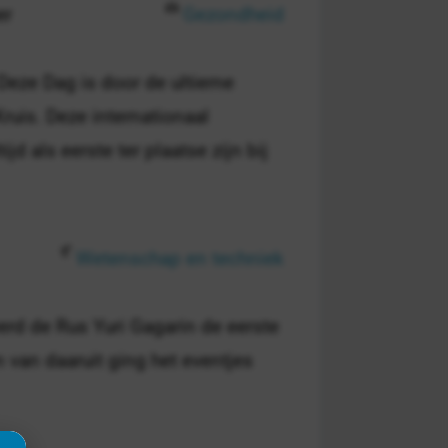
er
Gezondheid
Deze Dag is door de ultieme
ruis. Deze internationaal
d als eerste ter plaatse zijn bij
Wetenschap en techniek
erd de Rus Yuri Gagarin de eerste
 van daaruit ging het eventjes