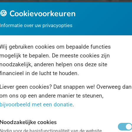
🍪 Cookievoorkeuren
 sinds de tijden van Copernicus droomt de mensheid v
Informatie over uw privacyopties
beurde al in Biblische tijden . Nadat we onze nekk
t omhoog kijken, was het in 1903 dan echt zover.
Wij gebruiken cookies om bepaalde functies
mogelijk te bepalen. De meeste cookies zijn
ternationale Dag van de Humanitaire Hulp
- op 19 au
noodzakelijk, anderen helpen ons deze site
financieel in de lucht te houden.
ms hebben we onderling wel eens ruzie. Landen, bedo
Liever geen cookies? Dat snappen we! Overweeg dan
ms gebeuren er op het wereldtoneel dingen waardoo
om ons op een andere manier te steunen,
llen moeten laten zien, zoals dat in het verleden al va
bijvoorbeeld met een donatie
.
Noodzakelijke cookies
ternationale Dag van de Vermisten
- op 30 augustus
Nodig voor de basisfunctionaliteit van de website