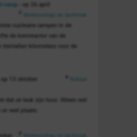
yl-ramp
- op 26 april
Wetenschap en techniek
tste nucleaire rampen in de
fte de kernreactor van de
n tientallen kilometers voor de
 op 13 oktober
Natuur
et dat ze leuk zijn hoor. Alleen wel
 er veel plaats.
ember
Wetenschap en techniek