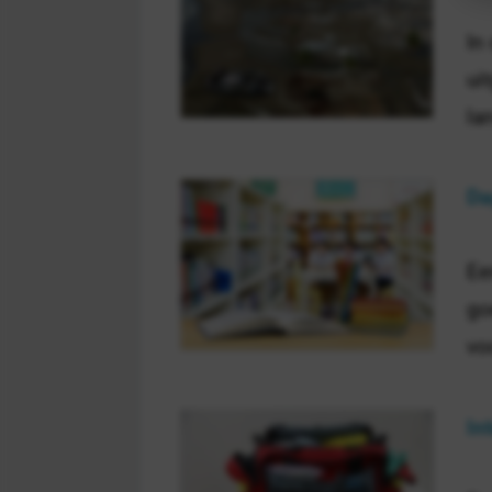
In
ui
la
Da
Ee
go
vo
In