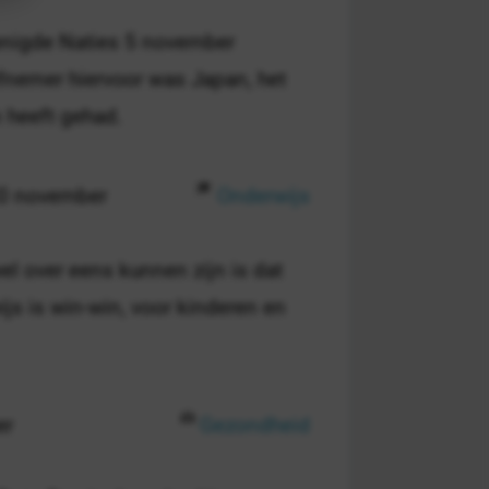
enigde Naties 5 november
efnemer hiervoor was Japan, het
 heeft gehad.
20 november
Onderwijs
el over eens kunnen zijn is dat
js is win-win, voor kinderen en
er
Gezondheid