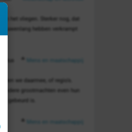
an het vliegen. Sterker nog, dat
en eeuwenlang hebben verkrampt
gustus
Mens en maatschappij
elen we daarmee, of regio's.
r andere grootmachten even hun
ker gebeurd is.
Mens en maatschappij