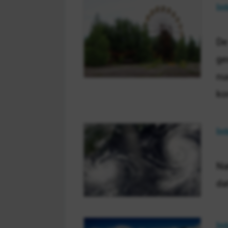
In
De
ge
nu
ko
In
Na
da
In