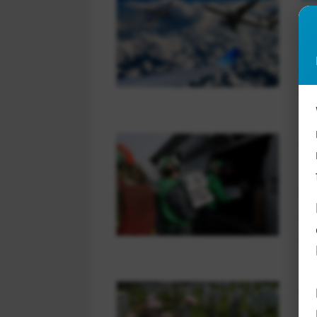
Al
ge
me
In
So
So
ba
In