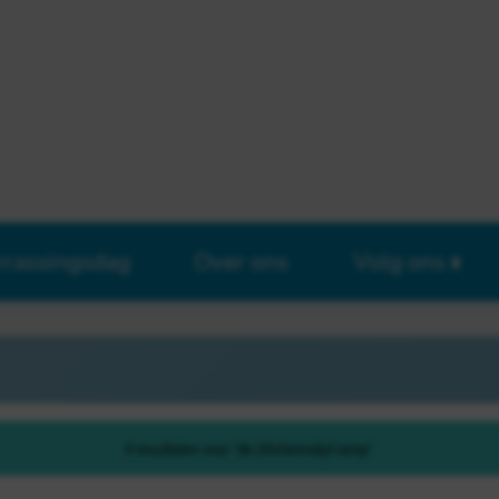
rrassingsdag
Over ons
Volg ons
9 resultaten voor "de 20chernobyl ramp"