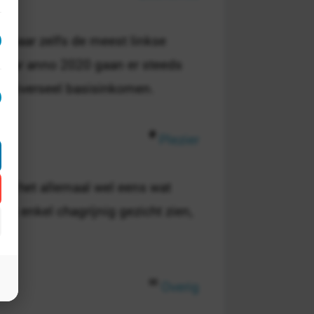
 waar zelfs de meest linkse
, maar anno 2020 gaan er steeds
universeel basisinkomen.
Plezier
at het allemaal wel eens wat
en enkel chagrijnig gezicht zien,
Overig