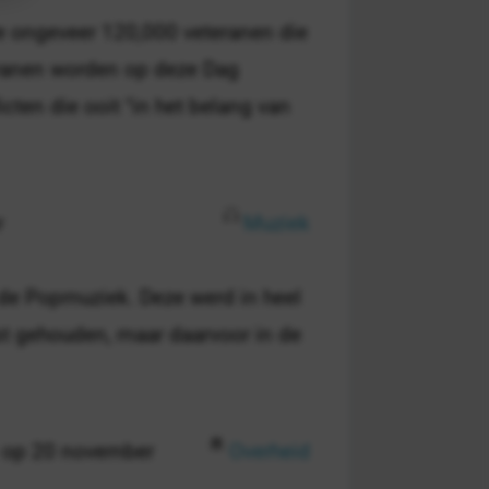
e ongeveer 120,000 veteranen die
eranen worden op deze Dag
cten die ooit "in het belang van
r
Muziek
 de Popmuziek. Deze werd in heel
tst gehouden, maar daarvoor in de
 op 20 november
Overheid