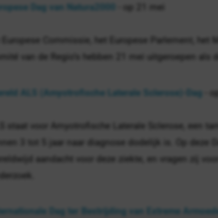
ropese Dag van Natura2000
- op 21 mei
 Europese Commissie, het Europese Parlement, het Ma
mité van de Regio’s hebben 21 mei uitgeroepen als 
reld ALS (Amyotrofische Laterale Sclerose)-Dag
- o
S staat voor Amyotrofische Laterale Sclerose, een tam
nnen 3 tot 5 jaar naar diagnose dodelijk is. Op deze 
reldwijd aandacht voor deze ziekte, en vragen zij voo
derzoek.
ternationale Dag ter Bestrijding van Extreme Armoed