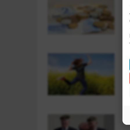
Vr
po
me
In
Op
vr
wa
Ve