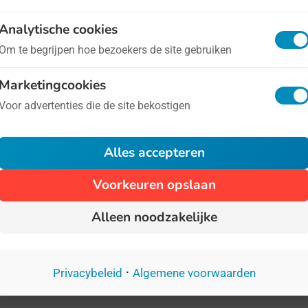
Analytische cookies
oeger leek dit nog een welhaast communistisch taboe
Om te begrijpen hoe bezoekers de site gebruiken
litieke partij zijn vingers niet aan durfde te branden
Marketingcookies
er serieuze stemmen om te experimenteren met een 
Voor advertenties die de site bekostigen
ternationale Dag van het Geluk
- op 20 maart
Alles accepteren
Voorkeuren opslaan
 28 juni 2012 hebben de Verenigde Naties besloten d
olijker mag. Op 20 maart elk jaar willen we dan ook ge
Alleen noodzakelijke
nt het is Internationale Dag van het Geluk.
·
Privacybeleid
Algemene voorwaarden
teranendag
- op 27 juni