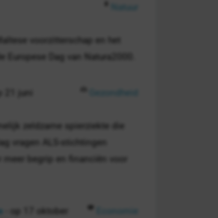
Natuur
ltese voorzitterschap en het
de Europese Dag van Natura2000.
p 21 juni
Gezondheid
elijk zeldzame spierziekte die
Dag vragen ALS-stichtingen
r meer begrip en financiën voor
e
- op 17 oktober
Economie