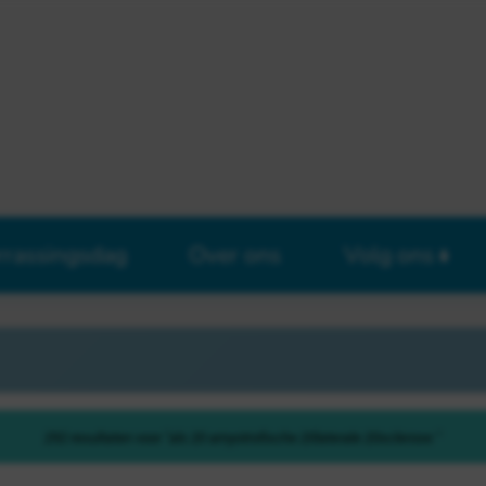
rrassingsdag
Over ons
Volg ons
292 resultaten voor "als 20 amyotrofische 20laterale 20sclerose "