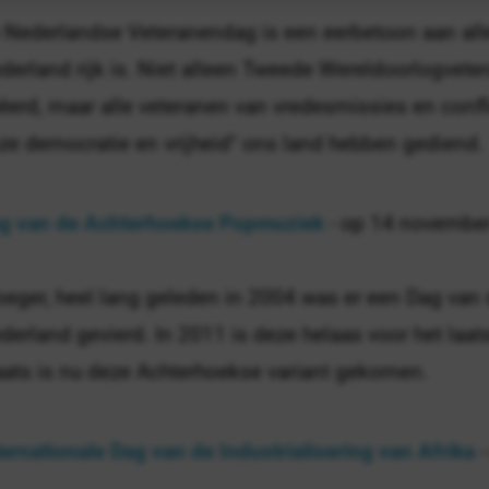
 Nederlandse Veteranendag is een eerbetoon aan all
derland rijk is. Niet alleen Tweede Wereldoorlogvet
ëerd, maar alle veteranen van vredesmissies en confli
ze democratie en vrijheid" ons land hebben gediend.
g van de Achterhoekse Popmuziek
- op 14 novembe
oeger, heel lang geleden in 2004 was er een Dag van
derland gevierd. In 2011 is deze helaas voor het laa
aats is nu deze Achterhoekse variant gekomen.
ternationale Dag van de Industrialisering van Afrika
-