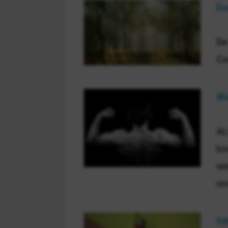
Eu
De
Co
We
AL
bi
we
on
In