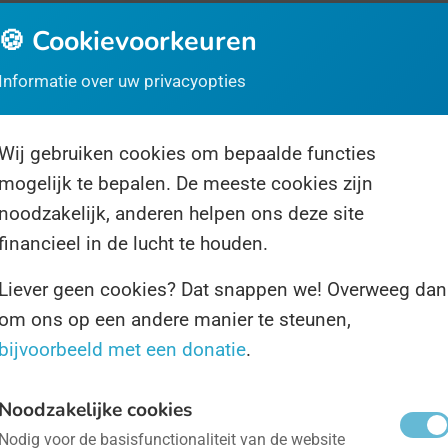
🍪 Cookievoorkeuren
ze Dag is in het leven geroepen om wereldwijd een v
Informatie over uw privacyopties
87 is de Dag opgericht en erkend door de Verenigde 
e er op de Dag worden georganiseerd, komen duize
Wij gebruiken cookies om bepaalde functies
otestmarsen en demonstraties.
mogelijk te bepalen. De meeste cookies zijn
noodzakelijk, anderen helpen ons deze site
g van de Trainer
- op 7 november
financieel in de lucht te houden.
Liever geen cookies? Dat snappen we! Overweeg dan
oeger was er een Nederlandse Dag van de Trainer, die
om ons op een andere manier te steunen,
s ons totaal onbekend. Nu hebben de Belgen de Da
bijvoorbeeld met een donatie
.
nnen al onze trainers dus gelukkig alsnog in Vlaander
Noodzakelijke cookies
ternationale Dag van het Basisinkomen
- op 1 mei
Nodig voor de basisfunctionaliteit van de website