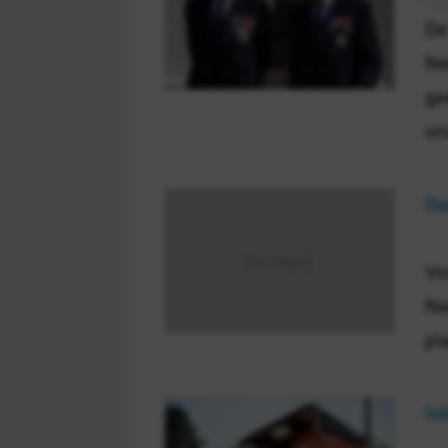
De
Ne
ge
on
Da
Vr
Ne
pl
In