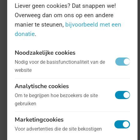
Liever geen cookies? Dat snappen we!
Overweeg dan om ons op een andere
manier te steunen,
bijvoorbeeld met een
donatie
.
Categorie:
Noodzakelijke cookies
Wetenschap en techniek
Nodig voor de basisfunctionaliteit van de
website
Waar gevierd:
Analytische cookies
Nationaal
Om te begrijpen hoe bezoekers de site
gebruiken
Bron:
Marketingcookies
Deze website
Voor advertenties die de site bekostigen