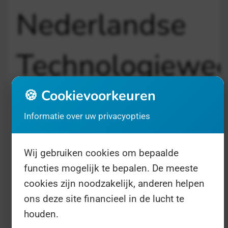
Nederlandse
Technologiewe
🍪 Cookievoorkeuren
31 mei tot 6 juni - 69 dagen geleden
Informatie over uw privacyopties
Aangepast op 21 december 13:03
Wij gebruiken cookies om bepaalde
functies mogelijk te bepalen. De meeste
cookies zijn noodzakelijk, anderen helpen
ons deze site financieel in de lucht te
houden.